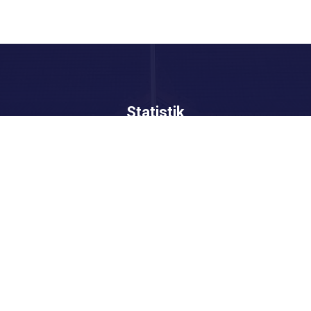
Statistik
Pengunjung
123
79994
Hari Ini
Bulan Ini